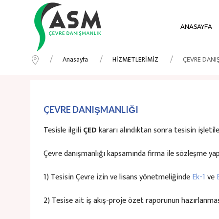
ANASAYFA
Anasayfa
HİZMETLERİMİZ
ÇEVRE DANI
ÇEVRE DANIŞMANLIĞI
Tesisle ilgili
ÇED
kararı alındıktan sonra tesisin işleti
Çevre danışmanlığı kapsamında firma ile sözleşme yapıl
1) Tesisin Çevre izin ve lisans yönetmeliğinde
Ek-1
ve
2) Tesise ait iş akış-proje özet raporunun hazırlanmas