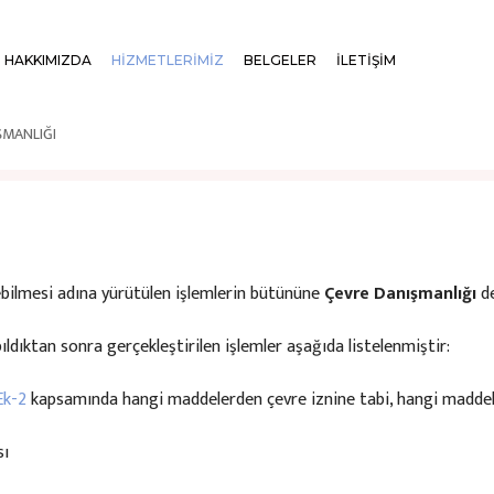
HAKKIMIZDA
HİZMETLERİMİZ
BELGELER
İLETİŞİM
ŞMANLIĞI
lebilmesi adına yürütülen işlemlerin bütününe
Çevre Danışmanlığı
de
dıktan sonra gerçekleştirilen işlemler aşağıda listelenmiştir:
Ek-2
kapsamında hangi maddelerden çevre iznine tabi, hangi maddeler
ı​