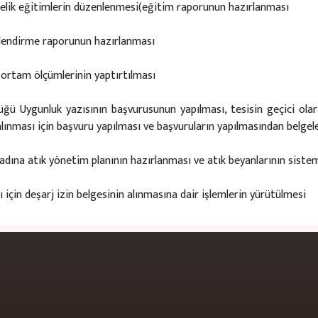
nelik eğitimlerin düzenlenmesi(eğitim raporunun hazırlanması​
rlendirme raporunun hazırlanması​
ç ortam ölçümlerinin yaptırtılması​
lüğü Uygunluk yazısının başvurusunun yapılması, tesisin geçici olara
alınması için başvuru yapılması ve başvuruların yapılmasından belgele
adına atık yönetim planının hazırlanması ve atık beyanlarının sisteme
için deşarj izin belgesinin alınmasına dair işlemlerin yürütülmesi