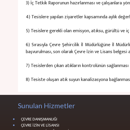
3) İç Tetkik Raporunun hazırlanması ve çalışanlara yö
4) Tesislere yapılan ziyaretler kapsamında aylık değe
5) Tesislere gerekli olan emisyon, atıksu, gürültü ve i
6) Sırasıyla Çevre Şehircilik İl Müdürlüğüne İl Müdür
başvurulması, son olarak Çevre İzin ve Lisans belgesi 
7) Tesislerden çıkan atıkların kontrolünün sağlanması 
8) Tesiste oluşan atık suyun kanalizasyona bağlanması 
Sunulan Hizmetler
ÇEVRE DANIŞMANLIĞI
ÇEVRE İZİN VE LİSANSI